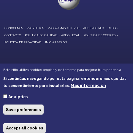
CONOCENOS
PROYECTOS
PROGRAMAS ACTIVOS
ACUERDO REC
BLOG
CONTACTO
POLÍTICA DE CALIDAD
AVISO LEGAL
POLÍTICA DE COOKIES
POLÍTICA DE PRIVACIDAD
INICIAR SESIÓN
OFICINAS CENTRALES:
Este sitio utiliza cookies propias y de terceros para mejorar tu experiencia.
Calle Alarcón, 6 - Daimiel
Si continúas navegando por esta página, entenderemos que das
Calle Soledad, 21 - Villarrubia de los Ojos
Más información
tu consentimiento para instalarlas.
Teléfonos: 926260001 - 926266632
akd@akd-cr.com
Analytics
Save preferences
e
Los buenos equipos acaban por ser grandes equipos cuando
E
sus integrantes confían los unos en los otros lo suficiente para
Accept all cookies
renunciar al "yo" por el "nosotros". (Phil Jackson)