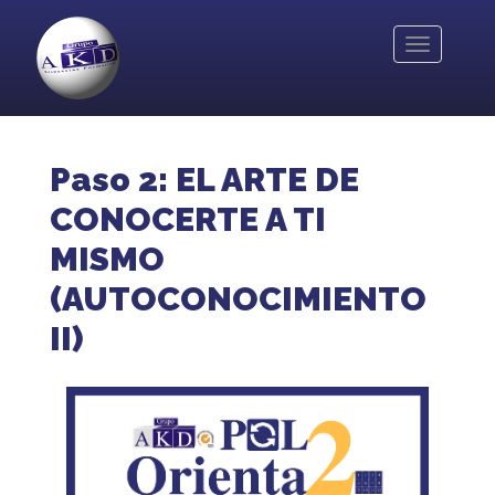
Pasar
al
Toggle
contenido
navigation
principal
Paso 2: EL ARTE DE
CONOCERTE A TI
MISMO
(AUTOCONOCIMIENTO
II)