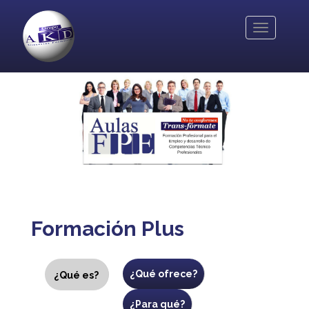
Pasar
al
Toggle
contenido
navigation
principal
Formación Plus
Recorrido
¿Qué ofrece?
¿Qué es?
(solapa
activa)
¿Para qué?