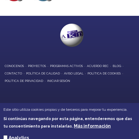
CONOCENOS
PROYECTOS
PROGRAMAS ACTIVOS
ACUERDO REC
BLOG
CONTACTO
POLÍTICA DE CALIDAD
AVISO LEGAL
POLÍTICA DE COOKIES
POLÍTICA DE PRIVACIDAD
INICIAR SESIÓN
OFICINAS CENTRALES:
Este sitio utiliza cookies propias y de terceros para mejorar tu experiencia.
Calle Alarcón, 6 - Daimiel
Si continúas navegando por esta página, entenderemos que das
Calle Soledad, 21 - Villarrubia de los Ojos
Más información
tu consentimiento para instalarlas.
Teléfonos: 926260001 - 926266632
akd@akd-cr.com
Analytics