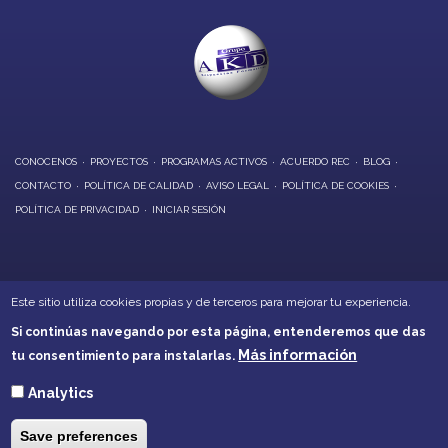
CONOCENOS
PROYECTOS
PROGRAMAS ACTIVOS
ACUERDO REC
BLOG
CONTACTO
POLÍTICA DE CALIDAD
AVISO LEGAL
POLÍTICA DE COOKIES
POLÍTICA DE PRIVACIDAD
INICIAR SESIÓN
OFICINAS CENTRALES:
Este sitio utiliza cookies propias y de terceros para mejorar tu experiencia.
Calle Alarcón, 6 - Daimiel
Si continúas navegando por esta página, entenderemos que das
Calle Soledad, 21 - Villarrubia de los Ojos
Más información
tu consentimiento para instalarlas.
Teléfonos: 926260001 - 926266632
akd@akd-cr.com
Analytics
Save preferences