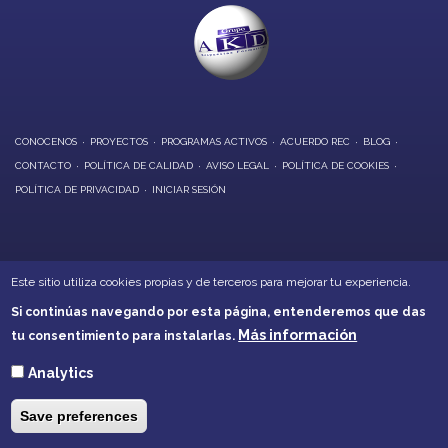
CONOCENOS
PROYECTOS
PROGRAMAS ACTIVOS
ACUERDO REC
BLOG
CONTACTO
POLÍTICA DE CALIDAD
AVISO LEGAL
POLÍTICA DE COOKIES
POLÍTICA DE PRIVACIDAD
INICIAR SESIÓN
OFICINAS CENTRALES:
Este sitio utiliza cookies propias y de terceros para mejorar tu experiencia.
Calle Alarcón, 6 - Daimiel
Si continúas navegando por esta página, entenderemos que das
Calle Soledad, 21 - Villarrubia de los Ojos
Más información
tu consentimiento para instalarlas.
Teléfonos: 926260001 - 926266632
akd@akd-cr.com
Analytics
Save preferences
e
Los buenos equipos acaban por ser grandes equipos cuando
E