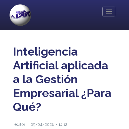
Pasar
al
Toggle
contenido
navigation
principal
Inteligencia
Artificial aplicada
a la Gestión
Empresarial ¿Para
Qué?
editor
09/04/2026 - 14:12