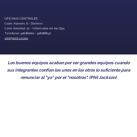
OFICINAS CENTRALES:
Calle Alarcón, 6 - Daimiel
Calle Soledad, 21 - Villarrubia de los Ojos
Teléfonos: 926260001 - 926266632
akd@akd-cr.com
ando
El éxito de una empresa es simplemente el reflejo de la actitud
 para
grado de motivación y compromiso de las personas que la
forman. (Camilo Cruz)