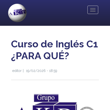
Pasar
al
Toggle
contenido
navigation
principal
Curso de Inglés C1
¿PARA QUÉ?
editor
19/02/2026 - 18:59