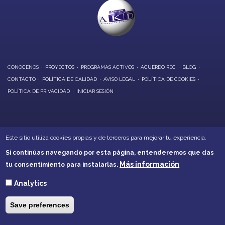
CONOCENOS
PROYECTOS
PROGRAMAS ACTIVOS
ACUERDO REC
BLOG
CONTACTO
POLÍTICA DE CALIDAD
AVISO LEGAL
POLÍTICA DE COOKIES
POLÍTICA DE PRIVACIDAD
INICIAR SESIÓN
OFICINAS CENTRALES:
Este sitio utiliza cookies propias y de terceros para mejorar tu experiencia.
Calle Alarcón, 6 - Daimiel
Si continúas navegando por esta página, entenderemos que das
Calle Soledad, 21 - Villarrubia de los Ojos
Más información
tu consentimiento para instalarlas.
Teléfonos: 926260001 - 926266632
akd@akd-cr.com
Analytics
Save preferences
Los buenos equipos acaban por ser grandes equipos cuando
El