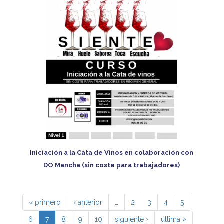
Iniciación a la Cata de Vinos en colaboración con
DO Mancha (sin coste para trabajadores)
« primero
‹ anterior
…
2
3
4
5
6
7
8
9
10
siguiente ›
última »