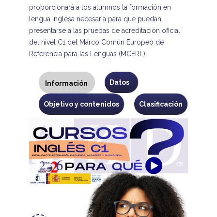
proporcionará a los alumnos la formación en
lengua inglesa necesaria para que puedan
presentarse a las pruebas de acreditación oficial
del nivel C1 del Marco Común Europeo de
Referencia para las Lenguas (MCERL).
Programa
Datos
Información
(solapa
activa)
Objetivo y contenidos
Clasificación