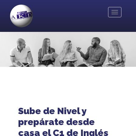
Pasar
al
Toggle
contenido
navigation
principal
Sube de Nivel y
prepárate desde
casa el C1 de Inglés