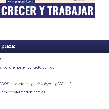
e plaza:
...
 nos pondremos en contacto contigo
ESADOS
https://forms.gle/Y7285rx4HgCfCqLL8
l en empleoyformacion.jccm.es