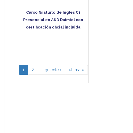
Curso Gratuito de Inglés C1
Presencial en AKD Daimiel con
certificación oficial incluida
1
2
siguiente ›
última »